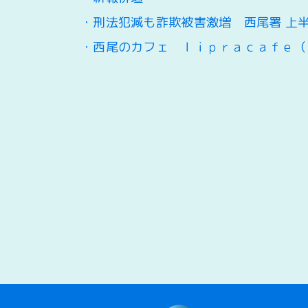
・刑法犯減も詐欺被害激増 西尾署 上
・西尾のカフェ ｌｉｐｒａｃａｆｅ（