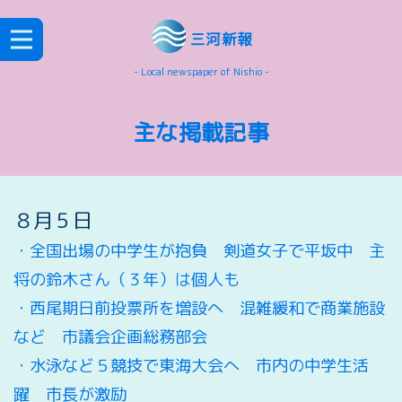
三河新報
- Local newspaper of Nishio -
主な掲載記事
８月５日
・
全国出場の中学生が抱負 剣道女子で平坂中 主
将の鈴木さん（３年）は個人も
・西尾期日前投票所を増設へ 混雑緩和で商業施設
など 市議会企画総務部会
・水泳など５競技で東海大会へ 市内の中学生活
躍 市長が激励